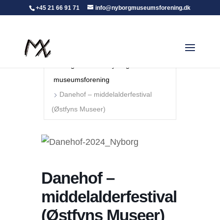
+45 21 66 91 71
info@nyborgmuseumsforening.dk
Forside
Arrangementer - Nyborg
museumsforening
Danehof – middelalderfestival
(Østfyns Museer)
Danehof –
middelalderfestival
(Østfyns Museer)