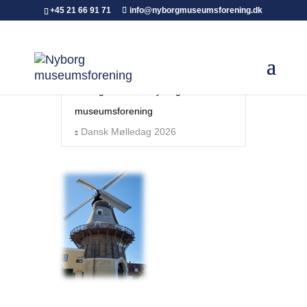
+45 21 66 91 71
info@nyborgmuseumsforening.dk
Forside
Arrangementer - Nyborg
museumsforening
Dansk Mølledag 2026