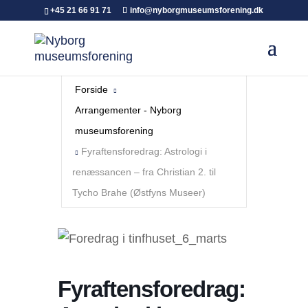
+45 21 66 91 71
info@nyborgmuseumsforening.dk
Forside
Arrangementer - Nyborg
museumsforening
Fyraftensforedrag: Astrologi i
renæssancen – fra Christian 2. til
Tycho Brahe (Østfyns Museer)
Fyraftensforedrag: