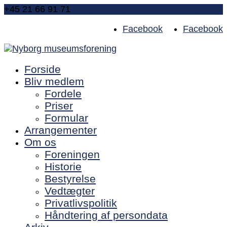
+45 21 66 91 71
info@nyborgmuseumsforening.dk
Facebook
Facebook
Forside
Bliv medlem
Fordele
Priser
Formular
Arrangementer
Om os
Foreningen
Historie
Bestyrelse
Vedtægter
Privatlivspolitik
Håndtering af persondata