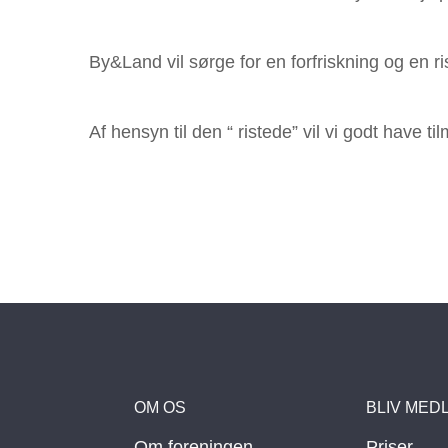
By&Land vil sørge for en forfriskning og en ri
Af hensyn til den “ ristede” vil vi godt have t
OM OS
BLIV MED
Om foreningen
Priser