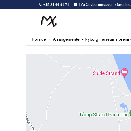
+45 21 66 91 71
info@nyborgmuseumsforening
Forside
Arrangementer - Nyborg museumsforenin