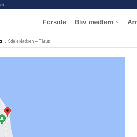
.dk
Forside
Bliv medlem
Ar
g
Stjelepladsen – Tårup