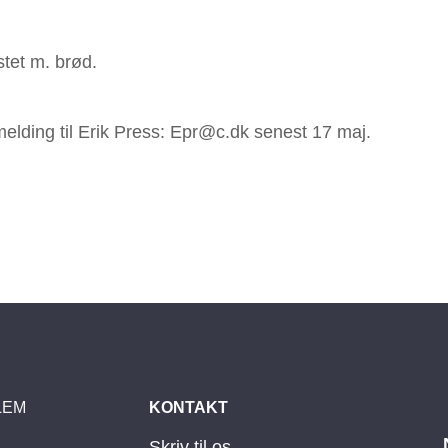
stet m. brød.
ilmelding til Erik Press: Epr@c.dk senest 17 maj.
LEM
KONTAKT
Skriv til os