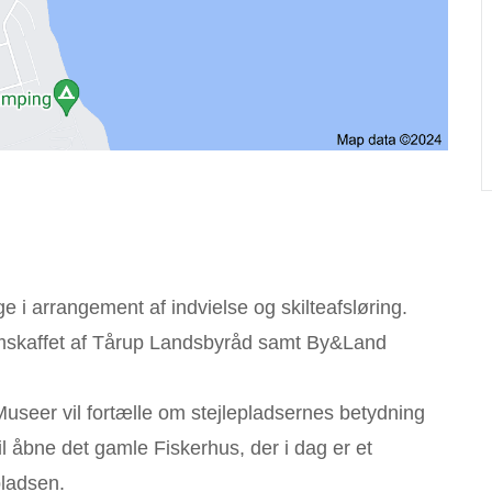
e i arrangement af indvielse og skilteafsløring.
remskaffet af Tårup Landsbyråd samt By&Land
useer vil fortælle om stejlepladsernes betydning
l åbne det gamle Fiskerhus, der i dag er et
pladsen.